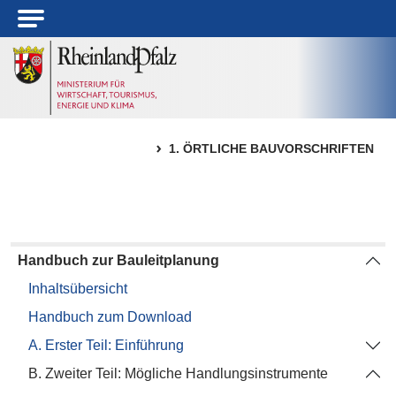
1. ÖRTLICHE BAUVORSCHRIFTEN
STARTSEITE
KOMMUNALER KLIMAPAKT
HANDBUCH ZUR BAULEITPLANUNG
B. ZWEITER TEIL: MÖGLICHE HANDLU
II. SONSTIGE INSTRUMENTE
Handbuch zur Bauleitplanung
Inhaltsübersicht
Handbuch zum Download
A. Erster Teil: Einführung
B. Zweiter Teil: Mögliche Handlungsinstrumente